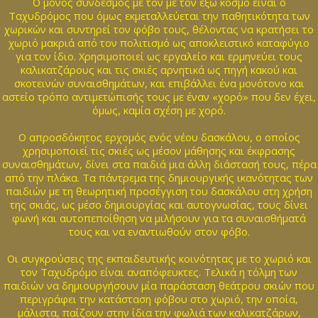
Ο μόνος σύνδεσμος με τον με τον έξω κόσμο είναι ο
Ταχυδρόμος που όμως εκμεταλλεύεται την παθητικότητα των
χωρικών και συντηρεί τον φόβο τους, θέλοντας να κρατήσει το
χωριό μακριά από τον πολιτισμό ως αποκλειστικό καταφύγιο
για τον ίδιο. Χρησιμοποιεί ως εργαλείο και ερμηνεύει τους
καλικατζάρους και τις σκιές αρνητικά ως πηγή κακού και
σκοτεινών συναισθημάτων, και επιβάλλει ένα μονότονο και
αστείο τρόπο αντιμετώπισής τους με έναν «χορό» που δεν έχει,
όμως, καμία σχέση με χορό.
Ο απροσδόκητος ερχομός ενός νέου δασκάλου, ο οποίος
χρησιμοποιεί τις σκιές ως μέσον μάθησης και έκφρασης
συναισθημάτων, δίνει στα παιδιά μια άλλη διάστασή τους, πέρα
από την πλάκα. Τα πάντρεμα της δημιουργικής ικανότητας των
παιδιών με τη θεωρητική προσέγγιση του δασκάλου στη χρήση
της σκιάς, ως μέσο δημιουργίας και αυτογνωσίας, τους δίνει
φωνή και αυτοπεποίθηση να μιλήσουν για τα συναισθήματά
τους και να εναντιωθούν στον φόβο.
Οι συγκρούσεις της εκπαιδευτικής κοινότητας με το χωριό και
τον Ταχυδρόμο είναι αναπόφευκτες. Τελικά η τόλμη των
παιδιών να δημιουργήσουν μία παράσταση θεάτρου σκιών που
περιγράφει την κατάσταση φόβου στο χωριό, την οποία,
μάλιστα, παίζουν στην ίδια την φωλιά των καλικατζάρων,