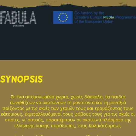
SYNOPSIS
Σε ένα απομονωμένο χωριό, χωρίς δάσκαλο, τα παιδιά
συνηθίζουν να σκοτώνουν τη μονοτονία και τη μοναξιά
παίζοντας με τις σκιές των χεριών τους και τρομάζοντας τους
κάτοικους, εκμεταλλευόμενοι τους φόβους τους για τις σκιές οι
οποίες, γι’ αυτούς, παραπέμπουν σε σκοτεινά πλάσματα της
ελληνικής λαϊκής παράδοσης, τους Καλικάτζαρους.