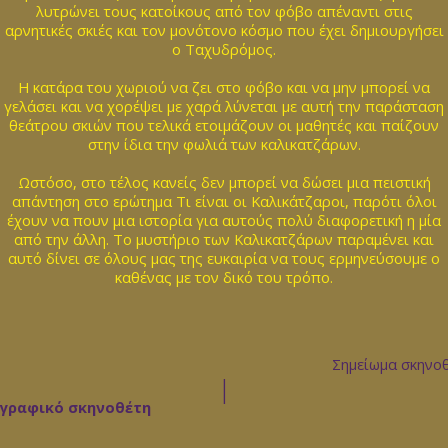
λυτρώνει τους κατοίκους από τον φόβο απέναντι στις
αρνητικές σκιές και τον μονότονο κόσμο που έχει δημιουργήσει
ο Ταχυδρόμος.
Η κατάρα του χωριού να ζει στο φόβο και να μην μπορεί να
γελάσει και να χορέψει με χαρά λύνεται με αυτή την παράσταση
θεάτρου σκιών που τελικά ετοιμάζουν οι μαθητές και παίζουν
στην ίδια την φωλιά των καλικατζάρων.
Ωστόσο, στο τέλος κανείς δεν μπορεί να δώσει μια πειστική
απάντηση στο ερώτημα Τι είναι οι Καλικάτζαροι, παρότι όλοι
έχουν να πουν μια ιστορία για αυτούς πολύ διαφορετική η μία
από την άλλη. Το μυστήριο των Καλικατζάρων παραμένει και
αυτό δίνει σε όλους μας της ευκαιρία να τους ερμηνεύσουμε ο
καθένας με τον δικό του τρόπο.
Σημείωμα σκηνο
|
ογραφικό σκηνοθέτη