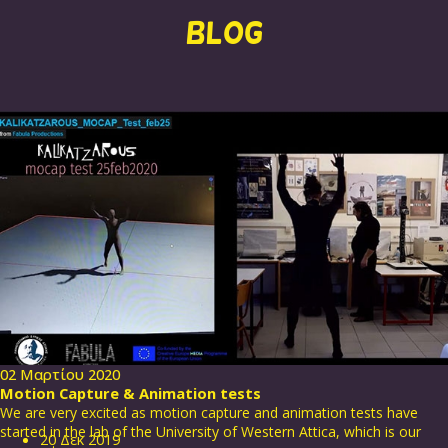
BLOG
02 Μαρτίου 2020
Motion Capture & Animation tests
We are very excited as motion capture and animation tests have
started in the lab of the University of Western Attica, which is our
20
Δεκ
2019