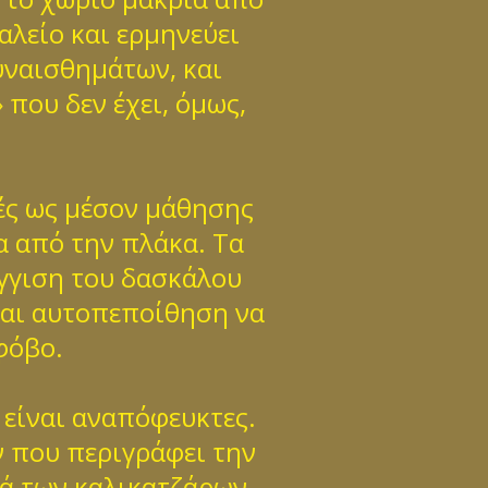
αλείο και ερμηνεύει
υναισθημάτων, και
 που δεν έχει, όμως,
ές ως μέσον μάθησης
α από την πλάκα. Τα
γγιση του δασκάλου
 και αυτοπεποίθηση να
φόβο.
 είναι αναπόφευκτες.
 που περιγράφει την
ιά των καλικατζάρων,