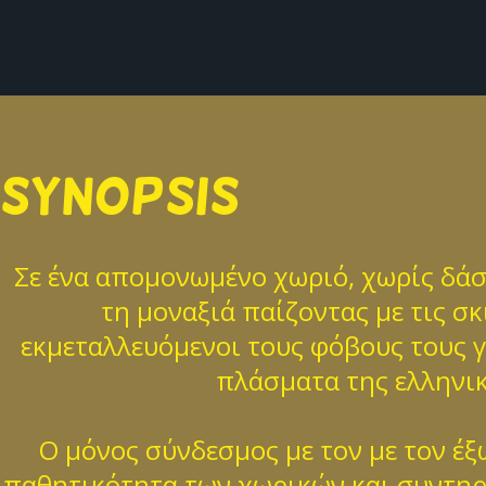
SYNOPSIS
Σε ένα απομονωμένο χωριό, χωρίς δάσ
τη μοναξιά παίζοντας με τις σκ
εκμεταλλευόμενοι τους φόβους τους γι
πλάσματα της ελληνικ
Ο μόνος σύνδεσμος με τον με τον έ
παθητικότητα των χωρικών και συντηρε