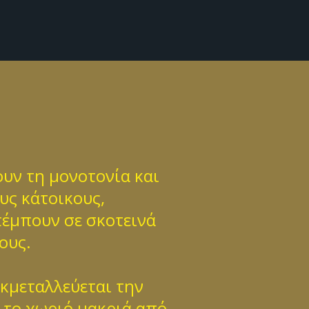
υν τη μονοτονία και
υς κάτοικους,
απέμπουν σε σκοτεινά
ους.
εκμεταλλεύεται την
 το χωριό μακριά από