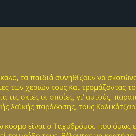
καλο, τα παιδιά συνηθίζουν να σκοτώνο
ιές των χεριών τους και τρομάζοντας το
α τις σκιές οι οποίες, γι’ αυτούς, παρ
ής λαϊκής παράδοσης, τους Καλικάτζαρ
ξω κόσμο είναι ο Ταχυδρόμος που όμως 
ί τον φόβο τους, θέλοντας να κρατήσει