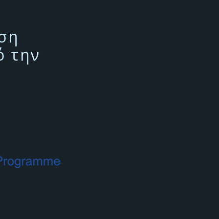
υση
ό την