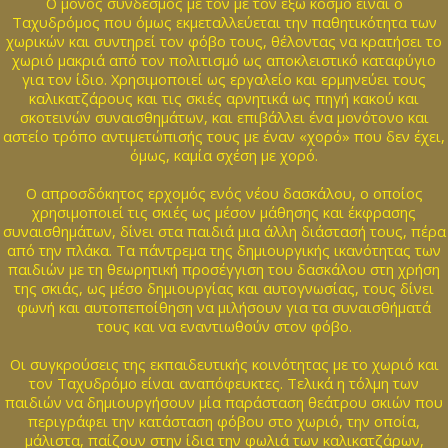
Ο μόνος σύνδεσμος με τον με τον έξω κόσμο είναι ο
Ταχυδρόμος που όμως εκμεταλλεύεται την παθητικότητα των
χωρικών και συντηρεί τον φόβο τους, θέλοντας να κρατήσει το
χωριό μακριά από τον πολιτισμό ως αποκλειστικό καταφύγιο
για τον ίδιο. Χρησιμοποιεί ως εργαλείο και ερμηνεύει τους
καλικατζάρους και τις σκιές αρνητικά ως πηγή κακού και
σκοτεινών συναισθημάτων, και επιβάλλει ένα μονότονο και
αστείο τρόπο αντιμετώπισής τους με έναν «χορό» που δεν έχει,
όμως, καμία σχέση με χορό.
Ο απροσδόκητος ερχομός ενός νέου δασκάλου, ο οποίος
χρησιμοποιεί τις σκιές ως μέσον μάθησης και έκφρασης
συναισθημάτων, δίνει στα παιδιά μια άλλη διάστασή τους, πέρα
από την πλάκα. Τα πάντρεμα της δημιουργικής ικανότητας των
παιδιών με τη θεωρητική προσέγγιση του δασκάλου στη χρήση
της σκιάς, ως μέσο δημιουργίας και αυτογνωσίας, τους δίνει
φωνή και αυτοπεποίθηση να μιλήσουν για τα συναισθήματά
τους και να εναντιωθούν στον φόβο.
Οι συγκρούσεις της εκπαιδευτικής κοινότητας με το χωριό και
τον Ταχυδρόμο είναι αναπόφευκτες. Τελικά η τόλμη των
παιδιών να δημιουργήσουν μία παράσταση θεάτρου σκιών που
περιγράφει την κατάσταση φόβου στο χωριό, την οποία,
μάλιστα, παίζουν στην ίδια την φωλιά των καλικατζάρων,