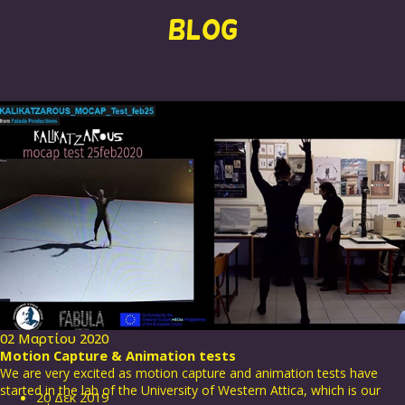
BLOG
02 Μαρτίου 2020
Motion Capture & Animation tests
We are very excited as motion capture and animation tests have
started in the lab of the University of Western Attica, which is our
20
Δεκ
2019