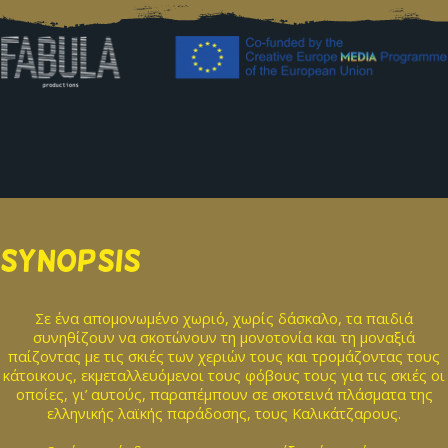
SYNOPSIS
Σε ένα απομονωμένο χωριό, χωρίς δάσκαλο, τα παιδιά
συνηθίζουν να σκοτώνουν τη μονοτονία και τη μοναξιά
παίζοντας με τις σκιές των χεριών τους και τρομάζοντας τους
κάτοικους, εκμεταλλευόμενοι τους φόβους τους για τις σκιές οι
οποίες, γι’ αυτούς, παραπέμπουν σε σκοτεινά πλάσματα της
ελληνικής λαϊκής παράδοσης, τους Καλικάτζαρους.