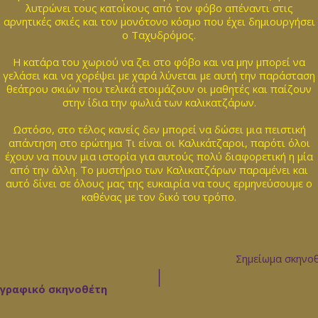
λυτρώνει τους κατοίκους από τον φόβο απέναντι στις
αρνητικές σκιές και τον μονότονο κόσμο που έχει δημιουργήσει
ο Ταχυδρόμος.
Η κατάρα του χωριού να ζει στο φόβο και να μην μπορεί να
γελάσει και να χορέψει με χαρά λύνεται με αυτή την παράσταση
θεάτρου σκιών που τελικά ετοιμάζουν οι μαθητές και παίζουν
στην ίδια την φωλιά των καλικατζάρων.
Ωστόσο, στο τέλος κανείς δεν μπορεί να δώσει μια πειστική
απάντηση στο ερώτημα Τι είναι οι Καλικάτζαροι, παρότι όλοι
έχουν να πουν μια ιστορία για αυτούς πολύ διαφορετική η μία
από την άλλη. Το μυστήριο των Καλικατζάρων παραμένει και
αυτό δίνει σε όλους μας της ευκαιρία να τους ερμηνεύσουμε ο
καθένας με τον δικό του τρόπο.
Σημείωμα σκηνο
|
ογραφικό σκηνοθέτη