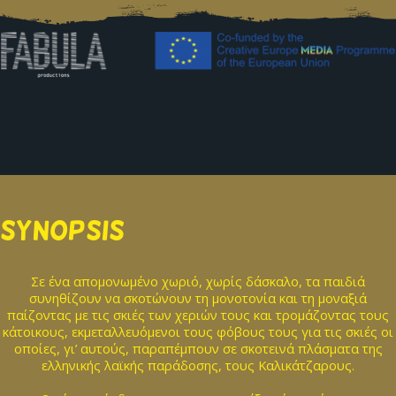
SYNOPSIS
Σε ένα απομονωμένο χωριό, χωρίς δάσκαλο, τα παιδιά
συνηθίζουν να σκοτώνουν τη μονοτονία και τη μοναξιά
παίζοντας με τις σκιές των χεριών τους και τρομάζοντας τους
κάτοικους, εκμεταλλευόμενοι τους φόβους τους για τις σκιές οι
οποίες, γι’ αυτούς, παραπέμπουν σε σκοτεινά πλάσματα της
ελληνικής λαϊκής παράδοσης, τους Καλικάτζαρους.