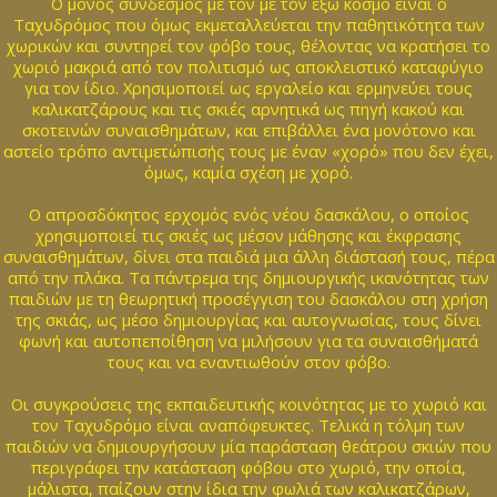
Ο μόνος σύνδεσμος με τον με τον έξω κόσμο είναι ο
Ταχυδρόμος που όμως εκμεταλλεύεται την παθητικότητα των
χωρικών και συντηρεί τον φόβο τους, θέλοντας να κρατήσει το
χωριό μακριά από τον πολιτισμό ως αποκλειστικό καταφύγιο
για τον ίδιο. Χρησιμοποιεί ως εργαλείο και ερμηνεύει τους
καλικατζάρους και τις σκιές αρνητικά ως πηγή κακού και
σκοτεινών συναισθημάτων, και επιβάλλει ένα μονότονο και
αστείο τρόπο αντιμετώπισής τους με έναν «χορό» που δεν έχει,
όμως, καμία σχέση με χορό.
Ο απροσδόκητος ερχομός ενός νέου δασκάλου, ο οποίος
χρησιμοποιεί τις σκιές ως μέσον μάθησης και έκφρασης
συναισθημάτων, δίνει στα παιδιά μια άλλη διάστασή τους, πέρα
από την πλάκα. Τα πάντρεμα της δημιουργικής ικανότητας των
παιδιών με τη θεωρητική προσέγγιση του δασκάλου στη χρήση
της σκιάς, ως μέσο δημιουργίας και αυτογνωσίας, τους δίνει
φωνή και αυτοπεποίθηση να μιλήσουν για τα συναισθήματά
τους και να εναντιωθούν στον φόβο.
Οι συγκρούσεις της εκπαιδευτικής κοινότητας με το χωριό και
τον Ταχυδρόμο είναι αναπόφευκτες. Τελικά η τόλμη των
παιδιών να δημιουργήσουν μία παράσταση θεάτρου σκιών που
περιγράφει την κατάσταση φόβου στο χωριό, την οποία,
μάλιστα, παίζουν στην ίδια την φωλιά των καλικατζάρων,