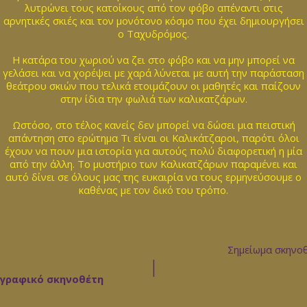
λυτρώνει τους κατοίκους από τον φόβο απέναντι στις
αρνητικές σκιές και τον μονότονο κόσμο που έχει δημιουργήσει
ο Ταχυδρόμος.
Η κατάρα του χωριού να ζει στο φόβο και να μην μπορεί να
γελάσει και να χορέψει με χαρά λύνεται με αυτή την παράσταση
θεάτρου σκιών που τελικά ετοιμάζουν οι μαθητές και παίζουν
στην ίδια την φωλιά των καλικατζάρων.
Ωστόσο, στο τέλος κανείς δεν μπορεί να δώσει μια πειστική
απάντηση στο ερώτημα Τι είναι οι Καλικάτζαροι, παρότι όλοι
έχουν να πουν μια ιστορία για αυτούς πολύ διαφορετική η μία
από την άλλη. Το μυστήριο των Καλικατζάρων παραμένει και
αυτό δίνει σε όλους μας της ευκαιρία να τους ερμηνεύσουμε ο
καθένας με τον δικό του τρόπο.
Σημείωμα σκηνο
|
ογραφικό σκηνοθέτη