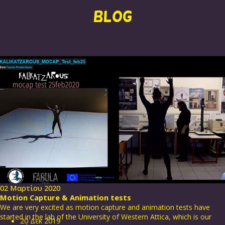
BLOG
02 Μαρτίου 2020
Motion Capture & Animation tests
We are very excited as motion capture and animation tests have
started in the lab of the University of Western Attica, which is our
20
Δεκ
2019