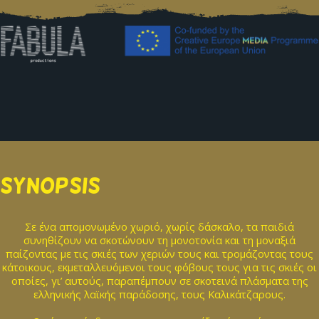
SYNOPSIS
Σε ένα απομονωμένο χωριό, χωρίς δάσκαλο, τα παιδιά
συνηθίζουν να σκοτώνουν τη μονοτονία και τη μοναξιά
παίζοντας με τις σκιές των χεριών τους και τρομάζοντας τους
κάτοικους, εκμεταλλευόμενοι τους φόβους τους για τις σκιές οι
οποίες, γι’ αυτούς, παραπέμπουν σε σκοτεινά πλάσματα της
ελληνικής λαϊκής παράδοσης, τους Καλικάτζαρους.