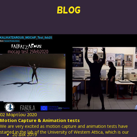
BLOG
02 Μαρτίου 2020
Motion Capture & Animation tests
We are very excited as motion capture and animation tests have
started in the lab of the University of Western Attica, which is our
20
Δεκ
2019