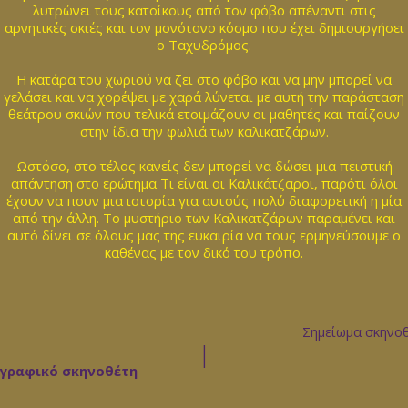
λυτρώνει τους κατοίκους από τον φόβο απέναντι στις
αρνητικές σκιές και τον μονότονο κόσμο που έχει δημιουργήσει
ο Ταχυδρόμος.
Η κατάρα του χωριού να ζει στο φόβο και να μην μπορεί να
γελάσει και να χορέψει με χαρά λύνεται με αυτή την παράσταση
θεάτρου σκιών που τελικά ετοιμάζουν οι μαθητές και παίζουν
στην ίδια την φωλιά των καλικατζάρων.
Ωστόσο, στο τέλος κανείς δεν μπορεί να δώσει μια πειστική
απάντηση στο ερώτημα Τι είναι οι Καλικάτζαροι, παρότι όλοι
έχουν να πουν μια ιστορία για αυτούς πολύ διαφορετική η μία
από την άλλη. Το μυστήριο των Καλικατζάρων παραμένει και
αυτό δίνει σε όλους μας της ευκαιρία να τους ερμηνεύσουμε ο
καθένας με τον δικό του τρόπο.
Σημείωμα σκηνο
|
ογραφικό σκηνοθέτη