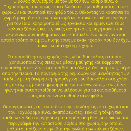
Ο μόνος σύνδεσμος με τον με τον έξω κόσμο είναι ο
Ταχυδρόμος που όμως εκμεταλλεύεται την παθητικότητα των
χωρικών και συντηρεί τον φόβο τους, θέλοντας να κρατήσει το
χωριό μακριά από τον πολιτισμό ως αποκλειστικό καταφύγιο
για τον ίδιο. Χρησιμοποιεί ως εργαλείο και ερμηνεύει τους
καλικατζάρους και τις σκιές αρνητικά ως πηγή κακού και
σκοτεινών συναισθημάτων, και επιβάλλει ένα μονότονο και
αστείο τρόπο αντιμετώπισής τους με έναν «χορό» που δεν έχει,
όμως, καμία σχέση με χορό.
Ο απροσδόκητος ερχομός ενός νέου δασκάλου, ο οποίος
χρησιμοποιεί τις σκιές ως μέσον μάθησης και έκφρασης
συναισθημάτων, δίνει στα παιδιά μια άλλη διάστασή τους, πέρα
από την πλάκα. Τα πάντρεμα της δημιουργικής ικανότητας των
παιδιών με τη θεωρητική προσέγγιση του δασκάλου στη χρήση
της σκιάς, ως μέσο δημιουργίας και αυτογνωσίας, τους δίνει
φωνή και αυτοπεποίθηση να μιλήσουν για τα συναισθήματά
τους και να εναντιωθούν στον φόβο.
Οι συγκρούσεις της εκπαιδευτικής κοινότητας με το χωριό και
τον Ταχυδρόμο είναι αναπόφευκτες. Τελικά η τόλμη των
παιδιών να δημιουργήσουν μία παράσταση θεάτρου σκιών που
περιγράφει την κατάσταση φόβου στο χωριό, την οποία,
μάλιστα, παίζουν στην ίδια την φωλιά των καλικατζάρων,