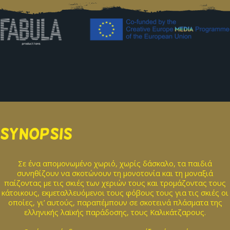
SYNOPSIS
Σε ένα απομονωμένο χωριό, χωρίς δάσκαλο, τα παιδιά
συνηθίζουν να σκοτώνουν τη μονοτονία και τη μοναξιά
παίζοντας με τις σκιές των χεριών τους και τρομάζοντας τους
κάτοικους, εκμεταλλευόμενοι τους φόβους τους για τις σκιές οι
οποίες, γι’ αυτούς, παραπέμπουν σε σκοτεινά πλάσματα της
ελληνικής λαϊκής παράδοσης, τους Καλικάτζαρους.