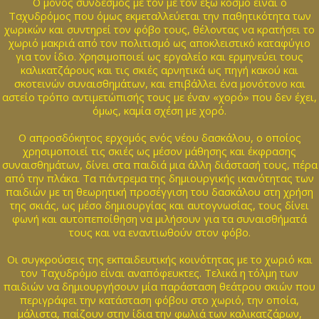
Ο μόνος σύνδεσμος με τον με τον έξω κόσμο είναι ο
Ταχυδρόμος που όμως εκμεταλλεύεται την παθητικότητα των
χωρικών και συντηρεί τον φόβο τους, θέλοντας να κρατήσει το
χωριό μακριά από τον πολιτισμό ως αποκλειστικό καταφύγιο
για τον ίδιο. Χρησιμοποιεί ως εργαλείο και ερμηνεύει τους
καλικατζάρους και τις σκιές αρνητικά ως πηγή κακού και
σκοτεινών συναισθημάτων, και επιβάλλει ένα μονότονο και
αστείο τρόπο αντιμετώπισής τους με έναν «χορό» που δεν έχει,
όμως, καμία σχέση με χορό.
Ο απροσδόκητος ερχομός ενός νέου δασκάλου, ο οποίος
χρησιμοποιεί τις σκιές ως μέσον μάθησης και έκφρασης
συναισθημάτων, δίνει στα παιδιά μια άλλη διάστασή τους, πέρα
από την πλάκα. Τα πάντρεμα της δημιουργικής ικανότητας των
παιδιών με τη θεωρητική προσέγγιση του δασκάλου στη χρήση
της σκιάς, ως μέσο δημιουργίας και αυτογνωσίας, τους δίνει
φωνή και αυτοπεποίθηση να μιλήσουν για τα συναισθήματά
τους και να εναντιωθούν στον φόβο.
Οι συγκρούσεις της εκπαιδευτικής κοινότητας με το χωριό και
τον Ταχυδρόμο είναι αναπόφευκτες. Τελικά η τόλμη των
παιδιών να δημιουργήσουν μία παράσταση θεάτρου σκιών που
περιγράφει την κατάσταση φόβου στο χωριό, την οποία,
μάλιστα, παίζουν στην ίδια την φωλιά των καλικατζάρων,