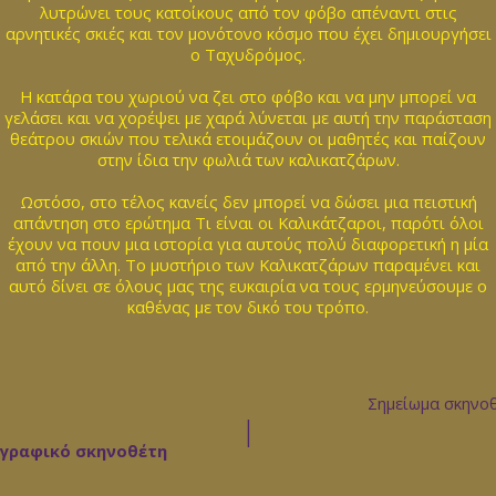
λυτρώνει τους κατοίκους από τον φόβο απέναντι στις
αρνητικές σκιές και τον μονότονο κόσμο που έχει δημιουργήσει
ο Ταχυδρόμος.
Η κατάρα του χωριού να ζει στο φόβο και να μην μπορεί να
γελάσει και να χορέψει με χαρά λύνεται με αυτή την παράσταση
θεάτρου σκιών που τελικά ετοιμάζουν οι μαθητές και παίζουν
στην ίδια την φωλιά των καλικατζάρων.
Ωστόσο, στο τέλος κανείς δεν μπορεί να δώσει μια πειστική
απάντηση στο ερώτημα Τι είναι οι Καλικάτζαροι, παρότι όλοι
έχουν να πουν μια ιστορία για αυτούς πολύ διαφορετική η μία
από την άλλη. Το μυστήριο των Καλικατζάρων παραμένει και
αυτό δίνει σε όλους μας της ευκαιρία να τους ερμηνεύσουμε ο
καθένας με τον δικό του τρόπο.
Σημείωμα σκηνο
|
ογραφικό σκηνοθέτη