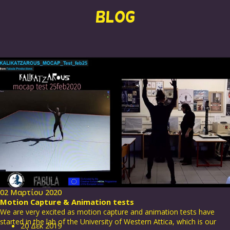
BLOG
02 Μαρτίου 2020
Motion Capture & Animation tests
We are very excited as motion capture and animation tests have
started in the lab of the University of Western Attica, which is our
20
Δεκ
2019