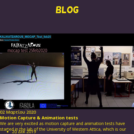
BLOG
02 Μαρτίου 2020
Motion Capture & Animation tests
We are very excited as motion capture and animation tests have
started in the lab of the University of Western Attica, which is our
20
Δεκ
2019