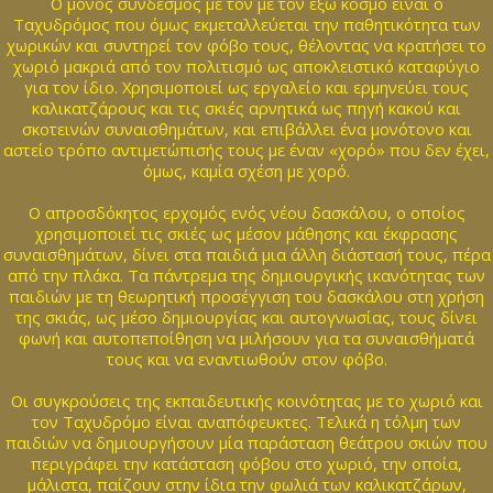
Ο μόνος σύνδεσμος με τον με τον έξω κόσμο είναι ο
Ταχυδρόμος που όμως εκμεταλλεύεται την παθητικότητα των
χωρικών και συντηρεί τον φόβο τους, θέλοντας να κρατήσει το
χωριό μακριά από τον πολιτισμό ως αποκλειστικό καταφύγιο
για τον ίδιο. Χρησιμοποιεί ως εργαλείο και ερμηνεύει τους
καλικατζάρους και τις σκιές αρνητικά ως πηγή κακού και
σκοτεινών συναισθημάτων, και επιβάλλει ένα μονότονο και
αστείο τρόπο αντιμετώπισής τους με έναν «χορό» που δεν έχει,
όμως, καμία σχέση με χορό.
Ο απροσδόκητος ερχομός ενός νέου δασκάλου, ο οποίος
χρησιμοποιεί τις σκιές ως μέσον μάθησης και έκφρασης
συναισθημάτων, δίνει στα παιδιά μια άλλη διάστασή τους, πέρα
από την πλάκα. Τα πάντρεμα της δημιουργικής ικανότητας των
παιδιών με τη θεωρητική προσέγγιση του δασκάλου στη χρήση
της σκιάς, ως μέσο δημιουργίας και αυτογνωσίας, τους δίνει
φωνή και αυτοπεποίθηση να μιλήσουν για τα συναισθήματά
τους και να εναντιωθούν στον φόβο.
Οι συγκρούσεις της εκπαιδευτικής κοινότητας με το χωριό και
τον Ταχυδρόμο είναι αναπόφευκτες. Τελικά η τόλμη των
παιδιών να δημιουργήσουν μία παράσταση θεάτρου σκιών που
περιγράφει την κατάσταση φόβου στο χωριό, την οποία,
μάλιστα, παίζουν στην ίδια την φωλιά των καλικατζάρων,