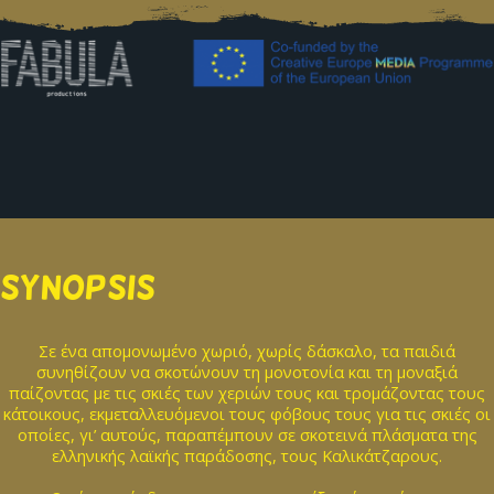
SYNOPSIS
Σε ένα απομονωμένο χωριό, χωρίς δάσκαλο, τα παιδιά
συνηθίζουν να σκοτώνουν τη μονοτονία και τη μοναξιά
παίζοντας με τις σκιές των χεριών τους και τρομάζοντας τους
κάτοικους, εκμεταλλευόμενοι τους φόβους τους για τις σκιές οι
οποίες, γι’ αυτούς, παραπέμπουν σε σκοτεινά πλάσματα της
ελληνικής λαϊκής παράδοσης, τους Καλικάτζαρους.