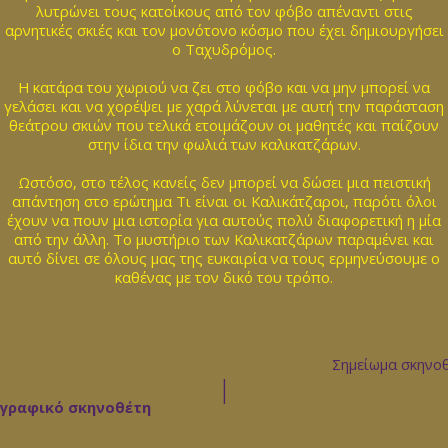
λυτρώνει τους κατοίκους από τον φόβο απέναντι στις
αρνητικές σκιές και τον μονότονο κόσμο που έχει δημιουργήσει
ο Ταχυδρόμος.
Η κατάρα του χωριού να ζει στο φόβο και να μην μπορεί να
γελάσει και να χορέψει με χαρά λύνεται με αυτή την παράσταση
θεάτρου σκιών που τελικά ετοιμάζουν οι μαθητές και παίζουν
στην ίδια την φωλιά των καλικατζάρων.
Ωστόσο, στο τέλος κανείς δεν μπορεί να δώσει μια πειστική
απάντηση στο ερώτημα Τι είναι οι Καλικάτζαροι, παρότι όλοι
έχουν να πουν μια ιστορία για αυτούς πολύ διαφορετική η μία
από την άλλη. Το μυστήριο των Καλικατζάρων παραμένει και
αυτό δίνει σε όλους μας της ευκαιρία να τους ερμηνεύσουμε ο
καθένας με τον δικό του τρόπο.
Σημείωμα σκηνο
|
ογραφικό σκηνοθέτη