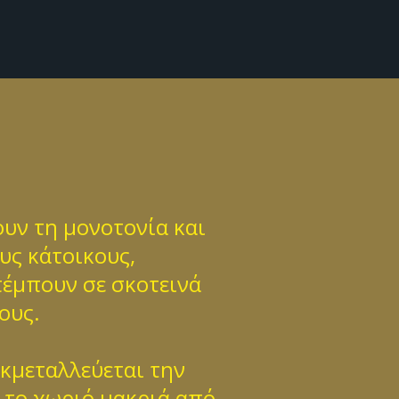
υν τη μονοτονία και
υς κάτοικους,
απέμπουν σε σκοτεινά
ους.
εκμεταλλεύεται την
 το χωριό μακριά από