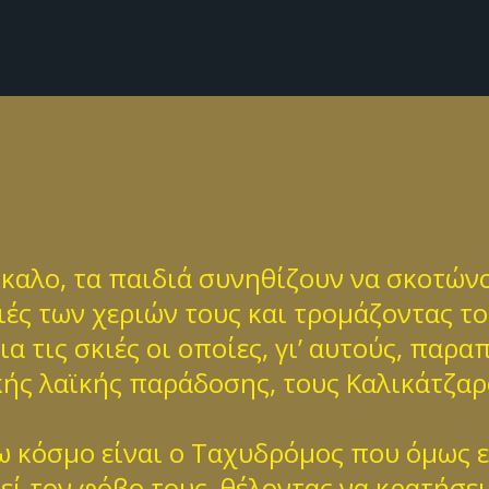
καλο, τα παιδιά συνηθίζουν να σκοτώνο
ιές των χεριών τους και τρομάζοντας το
α τις σκιές οι οποίες, γι’ αυτούς, παρ
ής λαϊκής παράδοσης, τους Καλικάτζαρ
ξω κόσμο είναι ο Ταχυδρόμος που όμως 
ί τον φόβο τους, θέλοντας να κρατήσει