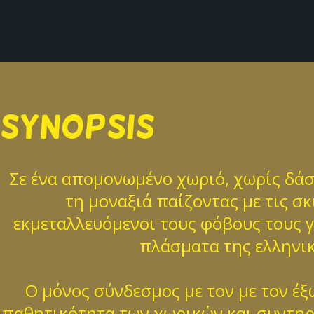
SYNOPSIS
Σε ένα απομονωμένο χωριό, χωρίς δάσ
τη μοναξιά παίζοντας με τις σκ
εκμεταλλευόμενοι τους φόβους τους γι
πλάσματα της ελληνικ
Ο μόνος σύνδεσμος με τον με τον έ
παθητικότητα των χωρικών και συντηρε