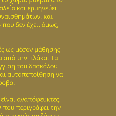
αλείο και ερμηνεύει
υναισθημάτων, και
 που δεν έχει, όμως,
ές ως μέσον μάθησης
α από την πλάκα. Τα
γγιση του δασκάλου
 και αυτοπεποίθηση να
φόβο.
 είναι αναπόφευκτες.
 που περιγράφει την
ιά των καλικατζάρων,