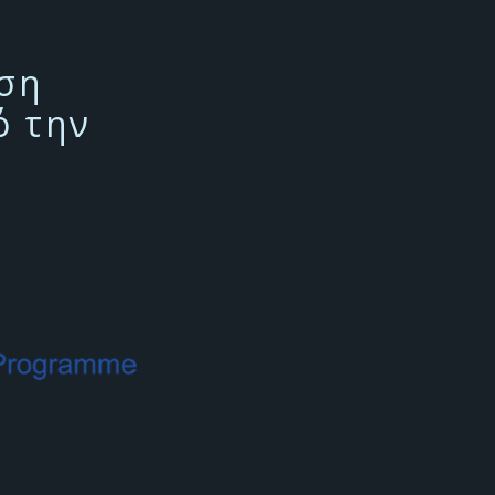
υση
ό την